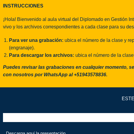
INSTRUCCIONES
¡Hola! Bienvenido al aula virtual del Diplomado en Gestión In
vivo y los archivos correspondientes a cada clase para su de
Para ver una grabación:
ubica el número de la clase y rep
(engranaje).
Para descargar los archivos:
ubica el número de la clase
Puedes revisar las grabaciones en cualquier momento, se
con nosotros por WhatsApp al +51943578836.
ESTE
Descarga aquí la presentación