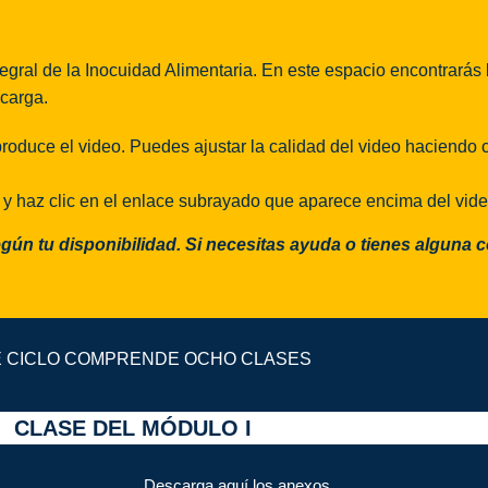
tegral de la Inocuidad Alimentaria. En este espacio encontrarás
scarga.
roduce el video. Puedes ajustar la calidad del video haciendo c
 y haz clic en el enlace subrayado que aparece encima del vide
gún tu disponibilidad. Si necesitas ayuda o tienes alguna 
 CICLO COMPRENDE OCHO CLASES
CLASE DEL MÓDULO I
Descarga aquí los anexos